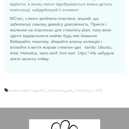
відбиток, в якому якісно відображається кожна деталь
композиції, найдрібніший її елемент.
МСтал, з якого зроблена пластина, міцний, що
забезпечує самому девайсу довговічність. Принти і
малюнки на пластинах для стемпінгу різні, тому вони
здатні задовольнити майже будь-яке бажання.
Вибирайте тематику, збирайте власну колекцію і
втілюйте в життя яскраві стемпінг-ідеї. -family: Ubuntu,
Arial, Helvetica, sans-serif; font-size: 14px;">Не забудьте
зняти захисну плівку.
зима новый год
,
p021
,
пластина
,
для
,
стемпінгу
,
rc 058