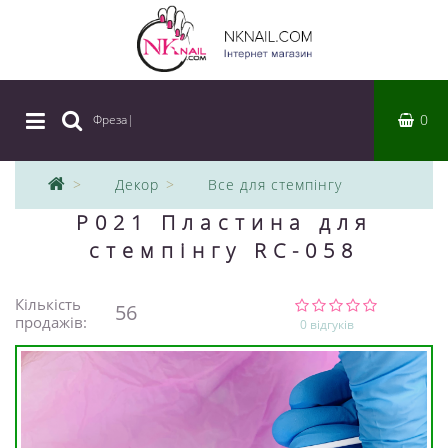
0
Фреза
|
Декор
Все для стемпінгу
P021 Пластина для
стемпінгу RC-058
Кількість
56
продажів:
0 відгуків