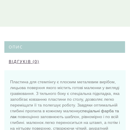
ОПИС
ВІДГУКІВ (0)
Пластина для стемпінгу є плоским металевим вирібом,
лицьова поверхня якого містить готові малюнки у вигляді
гравіювання. З тильного боку є спеціальна підкладка, яка
запобігає ковзанню пластини по столу, дозволяє легко
переміщати її та полегшує роботу. Завдяки оптимальній
глибині пропила в кожному малюнку
спеціальні фарба та
лак
повноцінно заповнюють шаблон, рівномірно і по всій
глибині. малюнок легко переноситься на штамп, а потім і
на нігтьову поверхню, створюючи чіткий, акуратний