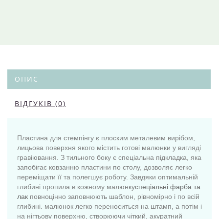
ОПИС
ВІДГУКІВ (0)
Пластина для стемпінгу є плоским металевим вирібом,
лицьова поверхня якого містить готові малюнки у вигляді
гравіювання. З тильного боку є спеціальна підкладка, яка
запобігає ковзанню пластини по столу, дозволяє легко
переміщати її та полегшує роботу. Завдяки оптимальній
глибині пропила в кожному малюнку
спеціальні фарба та
лак
повноцінно заповнюють шаблон, рівномірно і по всій
глибині. малюнок легко переноситься на штамп, а потім і
на нігтьову поверхню, створюючи чіткий, акуратний