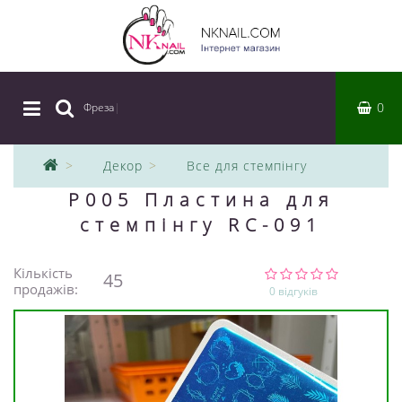
0
Фреза
|
Декор
Все для стемпінгу
P005 Пластина для
стемпінгу RC-091
Кількість
45
продажів:
0 відгуків