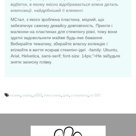
відбиток, в якому якісно відображається кожна деталь
композиції, найдрібніший її елемент.
МСтал, з якого зроблена пластина, міцний, що
забезпечує самому девайсу довговічність. Принти і
малюнки на пластинах для стемпінгу різні, тому вони
здатні задовольнити майже будь-яке бажання.
Вибирайте тематику, збирайте власну колекцію і
втілюйте в життя яскраві стемпінг-ідеї. -family: Ubuntu,
Arial, Helvetica, sans-serif; font-size: 14px;">Не забудьте
зняти захисну плівку.
осень
,
осінь
,
p005
,
пластина
,
для
,
стемпінгу
,
rc 091