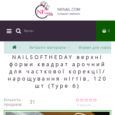
0
Фреза
|
Витратні матеріали
Форми для нарощу
NAILSOFTHEDAY верхні
форми квадрат арочний
для часткової корекції/
нарощування нігтів, 120
шт (Type 6)
Кількість
31
продажів:
0 відгуків