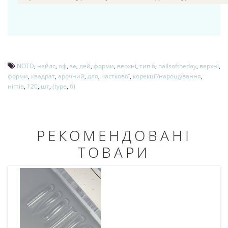
NOTD
,
нейлс
,
оф
,
зе
,
дей
,
форми
,
верхні
,
тип 6
,
nailsoftheday
,
верхні
,
форми
,
квадрат
,
арочний
,
для
,
часткової
,
корекції/нарощування
,
нігтів
,
120
,
шт
,
(type
,
6)
РЕКОМЕНДОВАНІ
ТОВАРИ