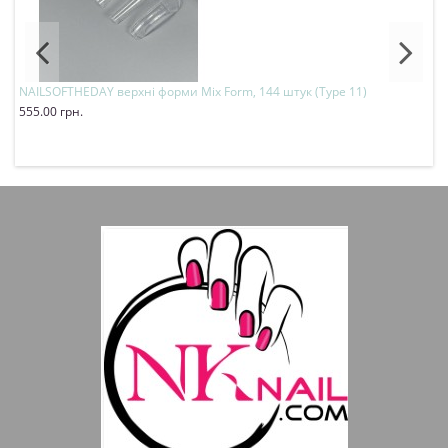
NAILSOFTHEDAY верхні форми Mix Form, 144 штук (Type 11)
N
555.00 грн.
в
Купити
7