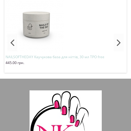
NAILSOFTHEDAY Каучукова база для нігтів, 30 мл TPO free
N
445.00 грн.
2
Купити