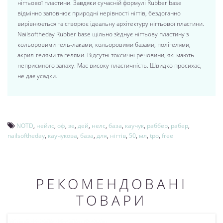
нігтьової пластини. Завдяки сучасній формулі Rubber base
відмінно заповнює природні нерівності нігтів, бездоганно
вирівнюється та створює ідеальну архітектуру нігтьової пластини.
Nailsoftheday Rubber base щільно з'єднує нігтьову пластину з
кольоровими гель-лаками, кольоровими базами, полігелями,
акрил-гелями та гелями. Відсутні токсичні речовини, які мають
неприємного запаху. Має високу пластичність. Швидко просихає,
не дає усадки.
NOTD
,
нейлс
,
оф
,
зе
,
дей
,
нелс
,
база
,
каучук
,
раббер
,
рабер
,
nailsoftheday
,
каучукова
,
база
,
для
,
нігтів
,
50
,
мл
,
tpo
,
free
РЕКОМЕНДОВАНІ
ТОВАРИ