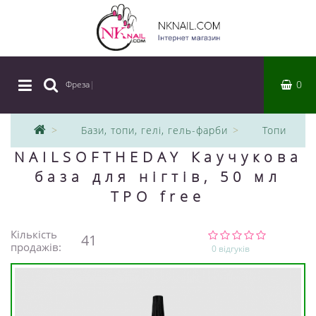
0
Фреза
|
Бази, топи, гелі, гель-фарби
Топи
NAILSOFTHEDAY Каучукова
база для нігтів, 50 мл
TPO free
Кількість
41
продажів:
0 відгуків