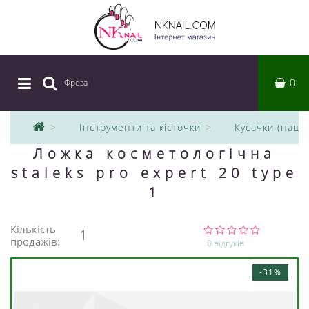
0
Фреза
|
Інструменти та кісточки
Кусачки (нашк
Ложка косметологічна
staleks pro expert 20 type
1
Кількість
1
продажів:
0 відгуків
-31%