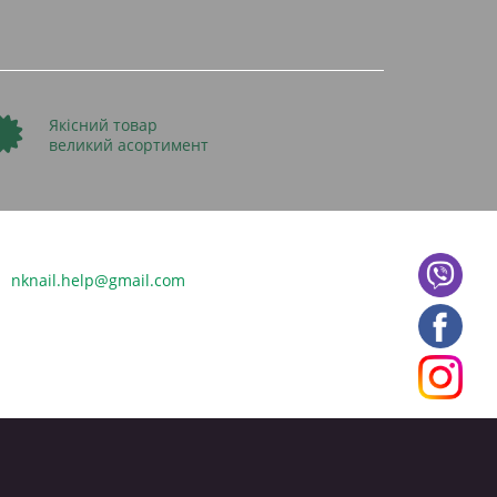
Якісний товар
великий асортимент
nknail.help@gmail.com