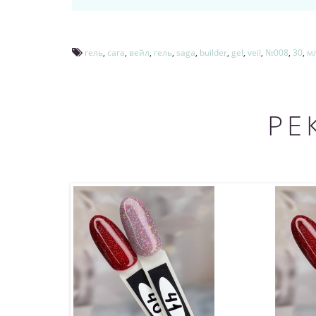
гель
,
сага
,
вейл
,
гель
,
saga
,
builder
,
gel
,
veil
,
№008
,
30
,
м
РЕ