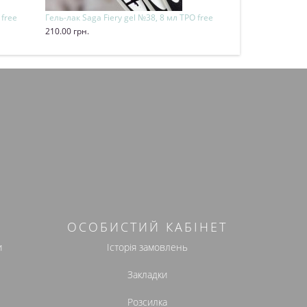
 free
Гель-лак Saga Fiery gel №38, 8 мл TPO free
Гель-лак Saga Fi
210.00 грн.
210.00 грн.
Купити
Купити
ОСОБИСТИЙ КАБІНЕТ
и
Історія замовлень
Закладки
Розсилка