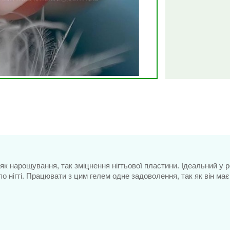
 як нарощування, так зміцнення нігтьової пластини. Ідеальний у 
по нігті. Працювати з цим гелем одне задоволення, так як він ма