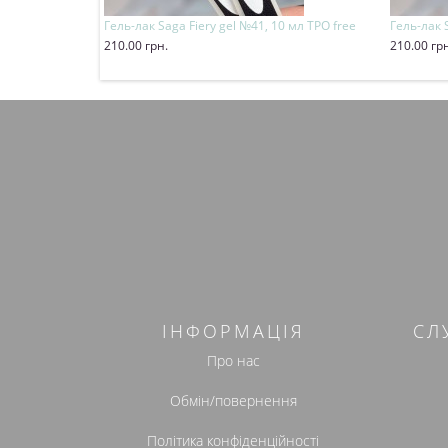
Гель-лак Saga Fiery gel №41, 10 мл TPO free
Гель-лак 
210.00 грн.
210.00 гр
Купити
Купит
ІНФОРМАЦІЯ
СЛ
Про нас
Обмін/повернення
Політика конфіденційності