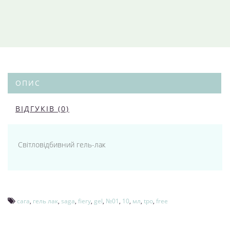
ОПИС
ВІДГУКІВ (0)
Світловідбивний гель-лак
сага
,
гель лак
,
saga
,
fiery
,
gel
,
№01
,
10
,
мл
,
tpo
,
free