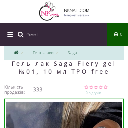
0
Фреза
|
Гель-лаки
Saga
Гель-лак Saga Fiery gel
№01, 10 мл TPO free
Кількість
333
продажів:
0 відгуків