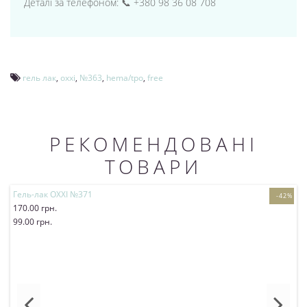
Деталі за телефоном: 📞 +380 98 36 08 708
гель лак
,
oxxi
,
№363
,
hema/tpo
,
free
РЕКОМЕНДОВАНІ
ТОВАРИ
Гель-лак OXXI №371
Г
-42%
170.00 грн.
1
99.00 грн.
Купити