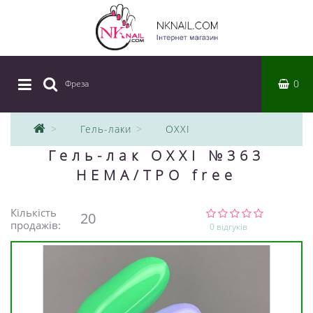
0
Фреза
|
Гель-лаки
OXXI
Гель-лак OXXI №363
HEMA/TPO free
Кількість
20
продажів:
0 відгуків