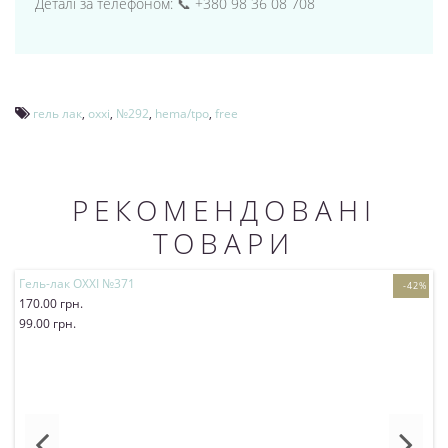
Деталі за телефоном: 📞 +380 98 36 08 708
гель лак
,
oxxi
,
№292
,
hema/tpo
,
free
РЕКОМЕНДОВАНІ
ТОВАРИ
Гель-лак OXXI №371
Г
-42%
170.00 грн.
1
99.00 грн.
Купити