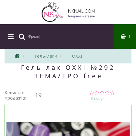
0
Фреза
|
Гель-лаки
OXXI
Гель-лак OXXI №292
HEMA/TPO free
Кількість
19
продажів:
0 відгуків