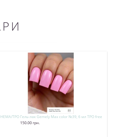
АРИ
мл HEMA/TPO
Гель-лак Gemely Max color №39, 6 мл TPO free
Гель-лак Gemely
150.00 грн.
150.00 грн.
Купити
Купити