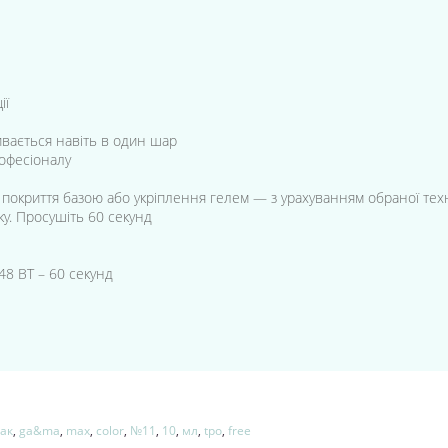
ії
ривається навіть в один шар
рофесіоналу
е покриття базою або укріплення гелем — з урахуванням обраної тех
ку. Просушіть 60 секунд
48 ВТ – 60 секунд
лак
,
ga&ma
,
max
,
color
,
№11
,
10
,
мл
,
tpo
,
free