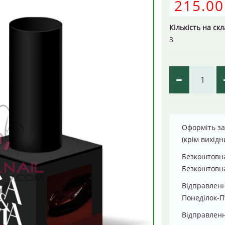
215.00
Кількість на скл
3
Оформіть за
(крім вихідн
Безкоштовна
Безкоштовна
Відправлен
Понеділок-П
Відправленн