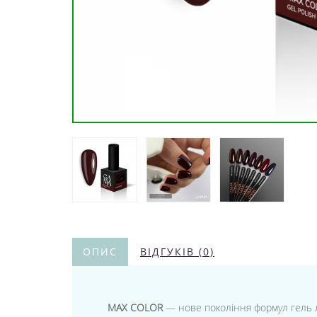
ОПИС
ВІДГУКІВ (0)
MAX COLOR
— нове покоління формул гель ла