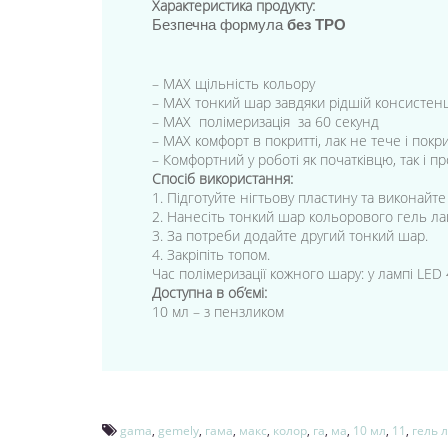
Характеристика продукту:
Безпечна формула
без TPO
– MAX щільність кольору
– MAX тонкий шар завдяки рідшій консистенц
– MAX полімеризація за 60 секунд
– MAX комфорт в покритті, лак не тече і пок
– Комфортний у роботі як початківцю, так і п
Спосіб використання:
1. Підготуйте нігтьову пластину та виконайт
2. Нанесіть тонкий шар кольорового гель ла
3. За потреби додайте другий тонкий шар.
4. Закріпіть топом.
Час полімеризації кожного шару: у лампі LED 
Доступна в об’ємі:
10 мл – з пензликом
gama
,
gemely
,
гама
,
макс
,
колор
,
га
,
ма
,
10 мл
,
11
,
гель 