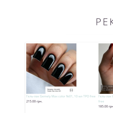
РЕ
Гель-лак Gemely Max color №01, 10 мл TPO free
Гель-лак 
215.00 грн.
free
Купити
185.00 гр
Купит