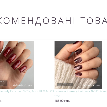
КОМЕНДОВАНІ ТОВ
Gemely Cat color №012, 6 мл HEMA/TPO
Гель-лак Gemely Cat color №011, 6 
free
н.
185.00 грн.
и
Купити