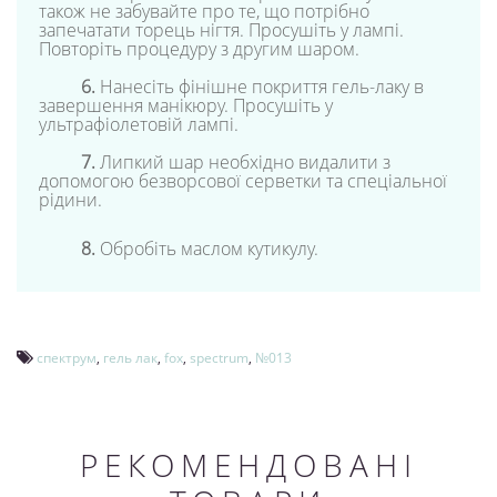
також не забувайте про те, що потрібно
запечатати торець нігтя. Просушіть у лампі.
Повторіть процедуру з другим шаром.
6.
Нанесіть фінішне покриття гель-лаку в
завершення манікюру. Просушіть у
ультрафіолетовій лампі.
7.
Липкий шар необхідно видалити з
допомогою безворсової серветки та спеціальної
рідини.
8.
Обробіть маслом кутикулу.
спектрум
,
гель лак
,
fox
,
spectrum
,
№013
РЕКОМЕНДОВАНІ