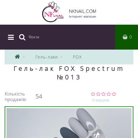
0
Фреза
|
Гель-лаки
FOX
Гель-лак FOX Spectrum
№013
Кількість
54
продажів:
0 відгуків