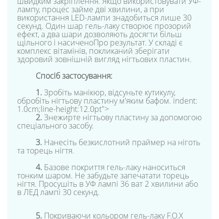
швидким закріплення. Якщо використовувати УФ-
лампу, процес займе дві хвилини, а при
використання LED-лампи знадобиться лише 30
секунд. Один шар гель-лаку створює прозорий
ефект, а два шари дозволяють досягти більш
щільного і насиченоПро результат. У складі є
комплекс вітамінів, покликаний зберігати
здоровий зовнішній вигляд нігтьових пластин.
Спосіб застосування:
1.
Зробіть манікюр, відсуньте кутикулу,
обробіть нігтьову пластину м'яким бафом. indent:
1.0cm;line-height:12.0pt">
2.
Знежирте нігтьову пластину за допомогою
спеціального засобу.
3.
Нанесіть безкислотний праймер на ніготь
та торець нігтя.
4.
Базове покриття гель-лаку наноситься
тонким шаром. Не забудьте запечатати торець
нігтя. Просушіть в УФ лампі 36 ват 2 хвилини або
в ЛЕД лампі 30 секунд.
5.
Покриваючи кольором гель-лаку F.O.X