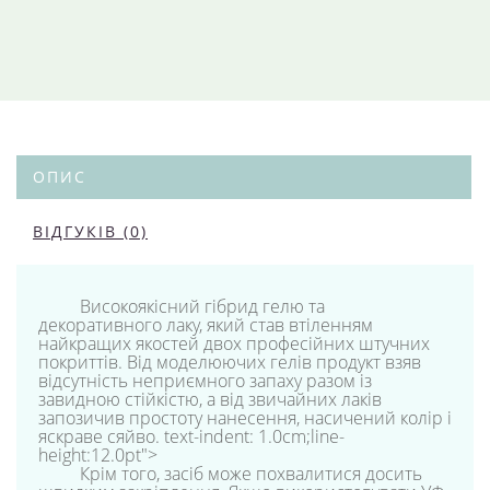
ОПИС
ВІДГУКІВ (0)
Високоякісний гібрид гелю та
декоративного лаку, який став втіленням
найкращих якостей двох професійних штучних
покриттів. Від моделюючих гелів продукт взяв
відсутність неприємного запаху разом із
завидною стійкістю, а від звичайних лаків
запозичив простоту нанесення, насичений колір і
яскраве сяйво. text-indent: 1.0cm;line-
height:12.0pt">
Крім того, засіб може похвалитися досить