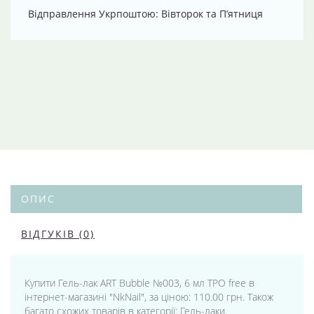
Відправлення Укрпоштою: Вівторок та П’ятниця
ОПИС
ВІДГУКІВ (0)
Купити Гель-лак ART Bubble №003, 6 мл TPO free в
інтернет-магазині "NkNail", за ціною: 110.00 грн. Також
багато схожих товарів в категорії: Гель-лаки.