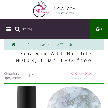
0
Фреза
|
Гель-лаки
ART in detail
Гель-лак ART Bubble
№003, 6 мл TPO free
Кількість
42
продажів:
0 відгуків