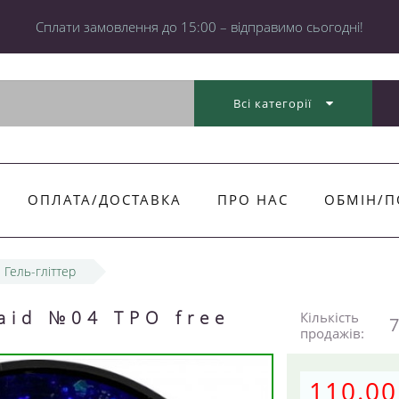
Cплати замовлення до 15:00 – відправимо сьогодні!
Всі категорії
ОПЛАТА/ДОСТАВКА
ПРО НАС
ОБМІН/П
Гель-гліттер
aid №04 TPO free
Кількість
7
продажів:
110.00