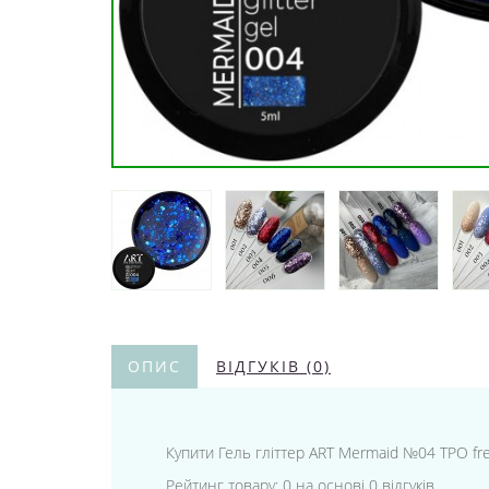
ОПИС
ВІДГУКІВ (0)
Купити Гель гліттер ART Mermaid №04 TPO free 
Рейтинг товару: 0 на основі 0 відгуків.