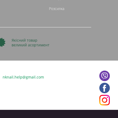
Розсилка
Якісний товар
великий асортимент
nknail.help@gmail.com