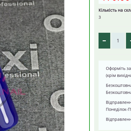
Кількість на скл
3
Оформіть за
(крім вихідн
Безкоштовна
Безкоштовна
Відправлен
Понеділок-П
Відправленн