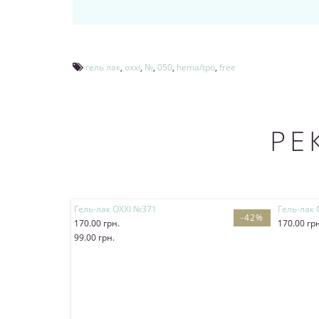
гель лак
,
oxxi
,
№
,
050
,
hema/tpo
,
free
РЕ
Гель-лак OXXI №371
Гель-лак
-42%
170.00 грн.
170.00 гр
99.00 грн.
Купит
Купити