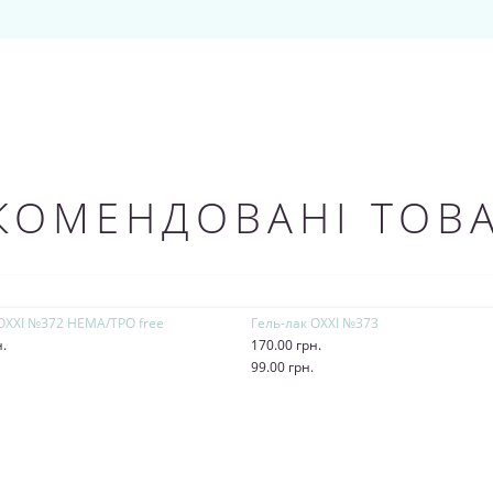
КОМЕНДОВАНІ ТОВ
 OXXI №372 HEMA/TPO free
Гель-лак OXXI №373
н.
170.00 грн.
и
99.00 грн.
Купити