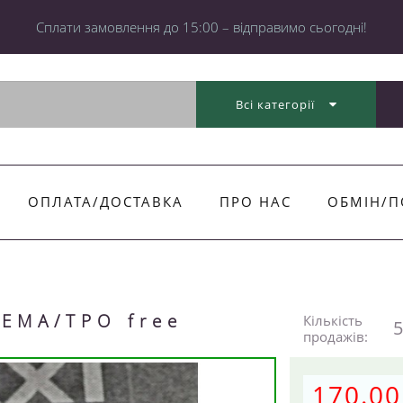
Cплати замовлення до 15:00 – відправимо сьогодні!
Всі категорії
ОПЛАТА/ДОСТАВКА
ПРО НАС
ОБМІН/П
HEMA/TPO free
Кількість
5
продажів:
170.00