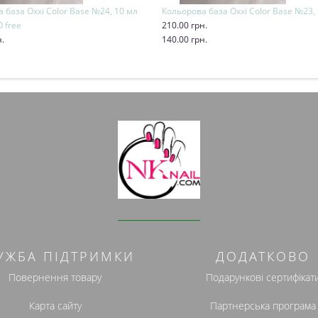
 база Oxxi Color Base №24, 10 мл
Кольорова база Oxxi Color Base №23,
 free
210.00 грн.
н.
140.00 грн.
и
Купити
УЖБА ПІДТРИМКИ
ДОДАТКОВО
Повернення товару
Подарункові сертифікат
Карта сайту
Партнерська програма