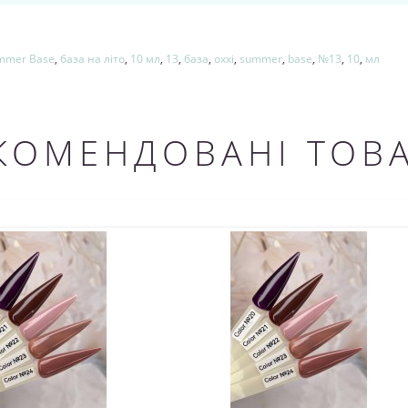
mmer Base
,
база на літо
,
10 мл
,
13
,
база
,
oxxi
,
summer
,
base
,
№13
,
10
,
мл
КОМЕНДОВАНІ ТОВ