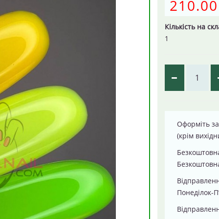
210.00
Кількість на скл
1
Оформіть за
(крім вихідн
Безкоштовна
Безкоштовна
Відправлен
Понеділок-П
Відправленн