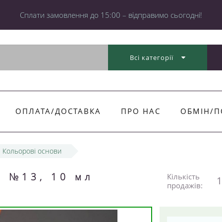
Cплати замовлення до 15:00 – відправимо сьогодні!
Всі категорії
ОПЛАТА/ДОСТАВКА
ПРО НАС
ОБМІН/П
Кольорові основи
e №13, 10 мл
Кількість
1
продажів: