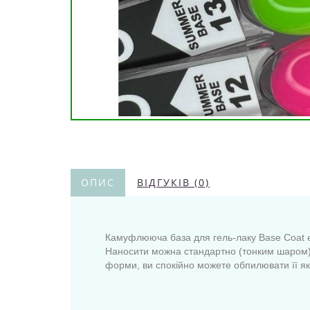
ОПИС
ВІДГУКІВ (0)
Камуфлююча база для гель-лаку Base Coat є 
Наносити можна стандартно (тонким шаром) 
форми, ви спокійно можете обпилювати її як