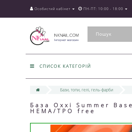
Особистий кабінет
ПН-ПТ: 10:00 - 18:00
СПИСОК КАТЕГОРІЙ
Бази, топи, гелі, гель-фарби
База Oxxi Summer Bas
HEMA/TPO free