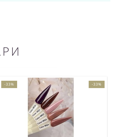
АРИ
-33%
-33%