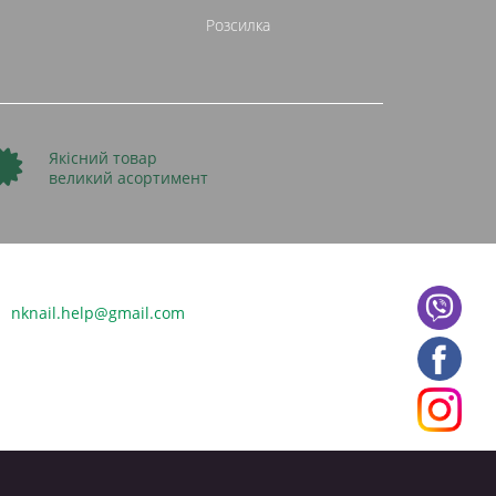
Розсилка
Якісний товар
великий асортимент
nknail.help@gmail.com