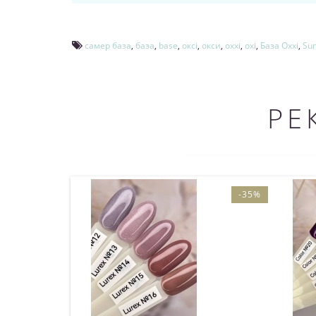
самер база
,
база
,
base
,
оксі
,
окси
,
oxxi
,
oxi
,
База Oxxi
,
Su
РЕ
-35%