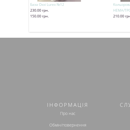
База Oxxi Lurex №12
Кольорова
230.00 грн.
HEMA/TPO
150.00 грн.
210.00 гр
Купити
Купит
ІНФОРМАЦІЯ
СЛ
Про нас
Обмін/повернення