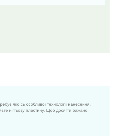
бує якоїсь особливої ​​технології нанесення.
єте нігтьову пластину. Щоб досягти бажаної