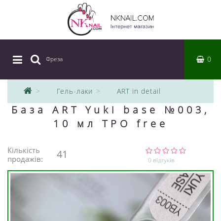
0
Фреза
|
Гель-лаки
ART in detail
База ART Yuki base №003,
10 мл TPO free
Кількість
41
продажів:
0 відгуків