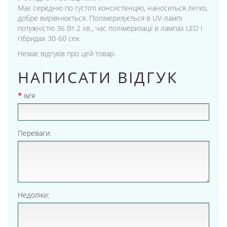
Має середню по густоті консистенцію, наноситься легко,
добре вирівнюється. Полімеризується в UV-лампі
потужністю 36 Вт 2 хв., час полімеризації в лампах LED і
гібридах 30-60 сек.
Немає відгуків про цей товар.
НАПИСАТИ ВІДГУК
ім'я
Переваги:
Недоліки: