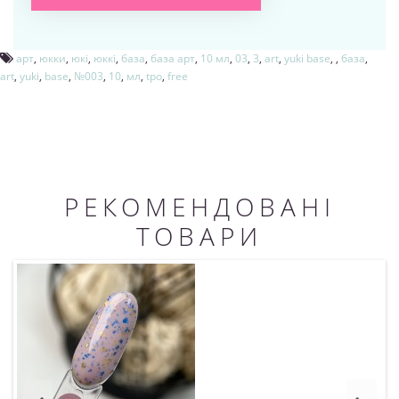
арт
,
юкки
,
юкі
,
юккі
,
база
,
база арт
,
10 мл
,
03
,
3
,
art
,
yuki base
,
,
база
,
art
,
yuki
,
base
,
№003
,
10
,
мл
,
tpo
,
free
РЕКОМЕНДОВАНІ
ТОВАРИ