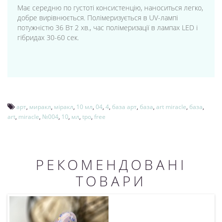
Має середню по густоті консистенцію, наноситься легко,
добре вирівнюється. Полімеризується в UV-лампі
потужністю 36 Вт 2 хв., час полімеризації в лампах LED і
гібридах 30-60 сек.
арт
,
миракл
,
міракл
,
10 мл
,
04
,
4
,
база арт
,
база
,
art miracle
,
база
,
art
,
miracle
,
№004
,
10
,
мл
,
tpo
,
free
РЕКОМЕНДОВАНІ
ТОВАРИ