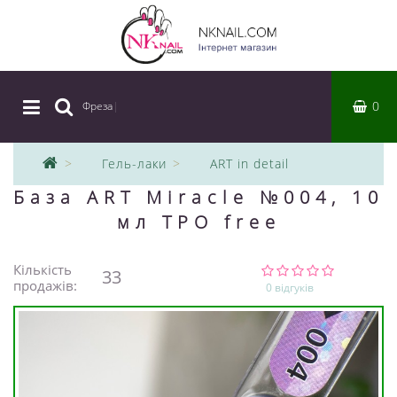
0
Фреза
|
Гель-лаки
ART in detail
База ART Miracle №004, 10
мл TPO free
Кількість
33
продажів:
0 відгуків