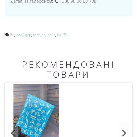
Деталі за телефоном: 📞 +380 98 36 08 708
3d
,
слайдер
,
fashion
,
nails
,
№172
РЕКОМЕНДОВАНІ
ТОВАРИ