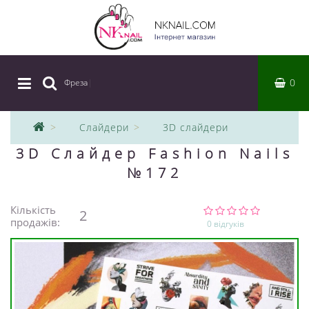
0
Фреза
|
Слайдери
3D слайдери
3D Слайдер Fashion Nails
№172
Кількість
2
продажів:
0 відгуків