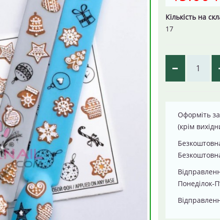
Кількість на скл
17
Оформіть за
(крім вихідн
Безкоштовна
Безкоштовна
Відправлен
Понеділок-П
Відправленн