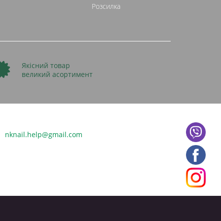
Розсилка
Якісний товар
великий асортимент
nknail.help@gmail.com