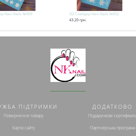
р Navi Nails №009
3D Слайдер Navi Nails №002
43.20 грн.
и
Купити
УЖБА ПІДТРИМКИ
ДОДАТКОВО
Повернення товару
Подарункові сертифікат
Карта сайту
Партнерська програма