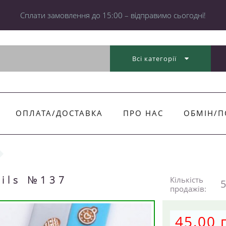
Cплати замовлення до 15:00 – відправимо сьогодні!
Всі категорії
ОПЛАТА/ДОСТАВКА
ПРО НАС
ОБМІН/П
ails №137
Кількість
5
продажів:
45.00 