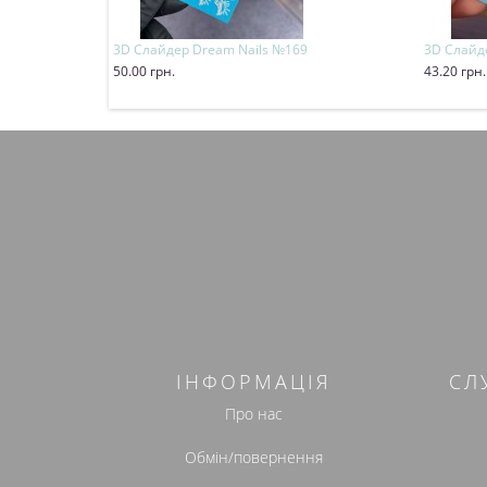
3D Слайдер Dream Nails №169
3D Слайде
50.00 грн.
43.20 грн.
Купити
Купит
ІНФОРМАЦІЯ
СЛ
Про нас
Обмін/повернення