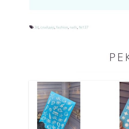
3d
,
слайдер
,
fashion
,
nails
,
№137
РЕ