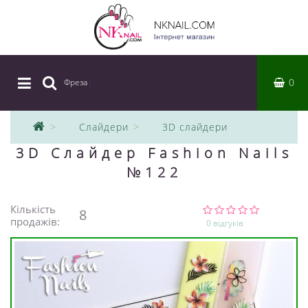
0
Фреза
|
Слайдери
3D слайдери
3D Слайдер Fashion Nails
№122
Кількість
8
продажів:
0 відгуків