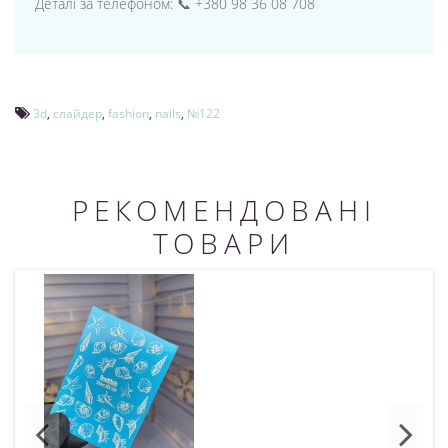
Деталі за телефоном: 📞 +380 98 36 08 708
3d
,
слайдер
,
fashion
,
nails
,
№122
РЕКОМЕНДОВАНІ
ТОВАРИ