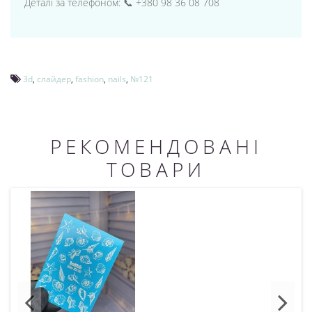
Деталі за телефоном: 📞 +380 98 36 08 708
3d
,
слайдер
,
fashion
,
nails
,
№121
РЕКОМЕНДОВАНІ
ТОВАРИ