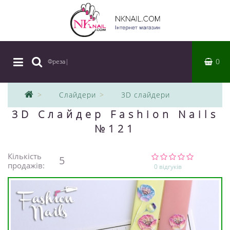
0
Фреза
|
Слайдери
3D слайдери
3D Слайдер Fashion Nails
№121
Кількість
5
продажів:
0 відгуків