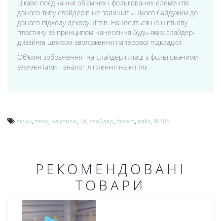
Цікаве поєднання об'ємних і фольгованих елементів
даного типу слайдерів не залишить нікого байдужим до
даного підходу декору.нігтів. Наноситься на нігтьову
пластину за принципом нанесення будь-яких слайдер-
дизайнів шляхом зволоження паперової підкладки.
Об'ємні зображення на слайдер плівці з фольгованими
елементами - аналог ліплення на нігтях.
люди
,
тело
,
надписи
,
3d
,
слайдер
,
dream
,
nails
,
№385
РЕКОМЕНДОВАНІ
ТОВАРИ