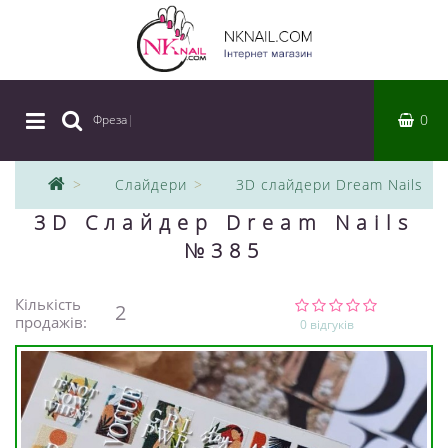
0
Фреза
|
Слайдери
3D слайдери Dream Nails
3D Слайдер Dream Nails
№385
Кількість
2
продажів:
0 відгуків