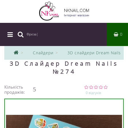
0
Фреза
|
Слайдери
3D слайдери Dream Nails
3D Слайдер Dream Nails
№274
Кількість
5
продажів:
0 відгуків