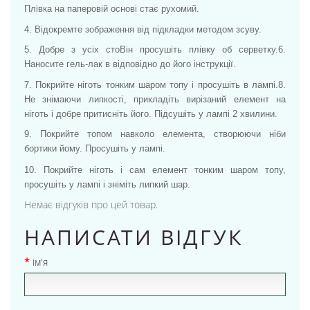
Плівка на паперовій основі стає рухомий.
4. Відокремте зображення від підкладки методом зсуву.
5. Добре з усіх стоВін просушіть плівку об серветку.
6.
Наносите гель-лак в відповідно до його інструкції.
7. Покрийте ніготь тонким шаром топу і просушіть в лампі.
8.
Не знімаючи липкості, прикладіть вирізаний елемент на
ніготь і добре притисніть його. Підсушіть у лампі 2 хвилини.
9. Покрийте топом навколо елемента, створюючи ніби
бортики йому. Просушіть у лампі.
10. Покрийте ніготь і сам елемент тонким шаром топу,
просушіть у лампі і зніміть липкий шар.
Немає відгуків про цей товар.
НАПИСАТИ ВІДГУК
ім'я