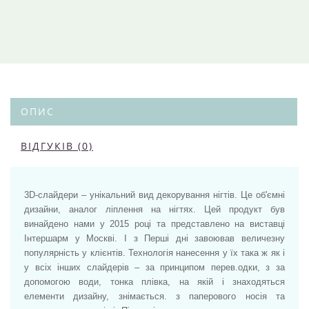
ОПИС
ВІДГУКІВ (0)
3D-слайдери – унікальний вид декорування нігтів. Це об'ємні
дизайни, аналог ліплення на нігтях. Цей продукт був
винайдено нами у 2015 році та представлено на виставці
Інтершарм у Москві. І з Перші дні завоював величезну
популярність у клієнтів. Технологія нанесення у їх така ж як і
у всіх інших слайдерів – за принципом перев.одки, з за
допомогою води, тонка плівка, на якій і знаходяться
елементи дизайну, знімається. з паперового носія та