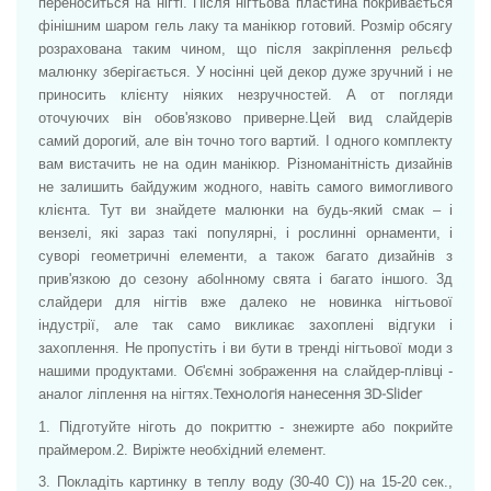
переноситься на нігті. Після нігтьова пластина покривається
фінішним шаром гель лаку та манікюр готовий. Розмір обсягу
розрахована таким чином, що після закріплення рельєф
малюнку зберігається. У носінні цей декор дуже зручний і не
приносить клієнту ніяких незручностей. А от погляди
оточуючих він обов'язково приверне.
Цей вид слайдерів
самий дорогий, але він точно того вартий. І одного комплекту
вам вистачить не на один манікюр. Різноманітність дизайнів
не залишить байдужим жодного, навіть самого вимогливого
клієнта. Тут ви знайдете малюнки на будь-який смак – і
вензелі, які зараз такі популярні, і рослинні орнаменти, і
суворі геометричні елементи, а також багато дизайнів з
прив'язкою до сезону абоІнному свята і багато іншого. 3д
слайдери для нігтів вже далеко не новинка нігтьової
індустрії, але так само викликає захоплені відгуки і
захоплення. Не пропустіть і ви бути в тренді нігтьової моди з
нашими продуктами. Об'ємні зображення на слайдер-плівці -
Технологія нанесення 3D-Slider
аналог ліплення на нігтях.
1. Підготуйте ніготь до покриттю - знежирте або покрийте
праймером.
2. Виріжте необхідний елемент.
3. Покладіть картинку в теплу воду (30-40 С)) на 15-20 сек.,