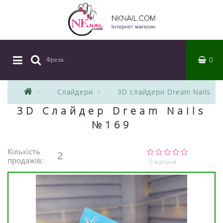
0
Фреза
|
Слайдери
3D слайдери Dream Nails
3D Слайдер Dream Nails
№169
Кількість
2
продажів:
0 відгуків