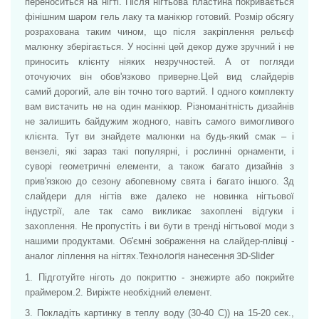
переноситься на нігті. Після нігтьова пластина покривається
фінішним шаром гель лаку та манікюр готовий. Розмір обсягу
розрахована таким чином, що після закріплення рельєф
малюнку зберігається. У носінні цей декор дуже зручний і не
приносить клієнту ніяких незручностей. А от погляди
оточуючих він обов'язково приверне.
Цей вид слайдерів
самий дорогий, але він точно того вартий. І одного комплекту
вам вистачить не на один манікюр. Різноманітність дизайнів
не залишить байдужим жодного, навіть самого вимогливого
клієнта. Тут ви знайдете малюнки на будь-який смак – і
вензелі, які зараз такі популярні, і рослинні орнаменти, і
суворі геометричні елементи, а також багато дизайнів з
прив'язкою до сезону абопевному свята і багато іншого. 3д
слайдери для нігтів вже далеко не новинка нігтьової
індустрії, але так само викликає захоплені відгуки і
захоплення. Не пропустіть і ви бути в тренді нігтьової моди з
нашими продуктами. Об'ємні зображення на слайдер-плівці -
Технологія нанесення 3D-Slider
аналог ліплення на нігтях.
1. Підготуйте ніготь до покриттю - знежирте або покрийте
праймером.
2. Виріжте необхідний елемент.
3. Покладіть картинку в теплу воду (30-40 С)) на 15-20 сек.,