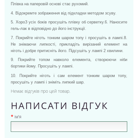
Плівка на паперовій основі стає рухомий.
4. Відокремте зображення від підкладки методом зсуву.
5. ХороЗ усіх боків просушіть плівку об серветку.
6. Наносите
гель-лак в відповідно до його інструкції.
7. Покрийте ніготь тонким шаром топу і просушіть в лампі.
8.
Не знімаючи липкості, прикладіть вирізаний елемент на
ніготь і добре притисніть його. Підсушіть у лампі 2 хвилини.
9. Покрийте топом навколо елемента, створюючи ніби
бортики йому. Просушіть у лампі.
10. Покрийте ніготь і сам елемент тонким шаром топу,
просушіть у лампі і зніміть липкий шар.
Немає відгуків про цей товар.
НАПИСАТИ ВІДГУК
ім'я