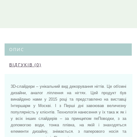
ОПИС
ВІДГУКІВ (0)
3D-слайдери – унікальний вид декорування нігтів. Це об'ємні
дизайни, аналог ліплення на нігтях. Цей продукт був
винайдено нами у 2015 році та представлено на виставці
Інтершарм у Москві. І з Перші дні завоював величезну
популярність у клієнтів. Технологія нанесення у їх така ж як і
у всіх інших слайдерів – за принципом пеПоводки, з за
допомогою води, тонка плівка, на якій і знаходяться
елементи дизайну, знімається. з паперового носія та