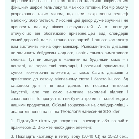
переноситься на нігті. Після нігтьова пластина покривається
фінішним шаром гель лаку та манікюр готовий. Розмір обсягу
розрахована таким чином, що після закріплення рельєф
малюнку зберігається. У носінні цей декор дуже зручний і не
приносить клієнту ніяких незручностей. А от погляди
оточуючих він обов'язково приверне.
Цей вид слайдерів
самий дорогий, але він точно того вартий. І одного комплекту
вам вистачить не на один манікюр. Різноманітність дизайнів
не залишить байдужим жодного, навіть самого вимогливого
клієнта. Тут ви знайдете малюнки на будь-який смак – і
вензелі, які зараз такі популярні, і рослинні орнаменти, і
суворі геометричні елементи, а також багато дизайнів з
прив'язкою до сезону абопевному свята і багато іншого. 3д
слайдери для нігтів вже далеко не новинка нігтьової
індустрії, але так само викликає захоплені відгуки і
захоплення. Не пропустіть і ви бути в тренді нігтьової моди з
нашими продуктами. Об'ємні зображення на слайдер-плівці -
Технологія нанесення 3D-Slider
аналог ліплення на нігтях.
1. Підготуйте ніготь до покриттю - знежирте або покрийте
праймером.
2. Виріжте необхідний елемент.
3. Покладіть картинку в теплу воду (30-40 С)) на 15-20 сек.,