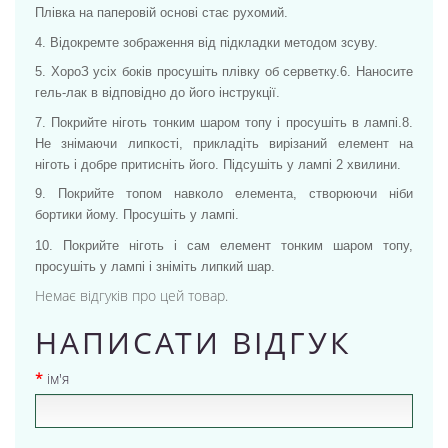
Плівка на паперовій основі стає рухомий.
4. Відокремте зображення від підкладки методом зсуву.
5. ХороЗ усіх боків просушіть плівку об серветку.
6. Наносите
гель-лак в відповідно до його інструкції.
7. Покрийте ніготь тонким шаром топу і просушіть в лампі.
8.
Не знімаючи липкості, прикладіть вирізаний елемент на
ніготь і добре притисніть його. Підсушіть у лампі 2 хвилини.
9. Покрийте топом навколо елемента, створюючи ніби
бортики йому. Просушіть у лампі.
10. Покрийте ніготь і сам елемент тонким шаром топу,
просушіть у лампі і зніміть липкий шар.
Немає відгуків про цей товар.
НАПИСАТИ ВІДГУК
ім'я