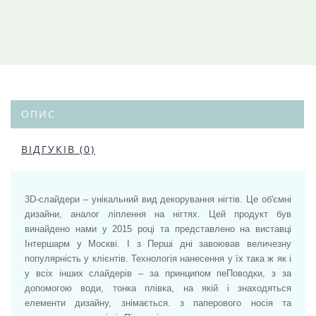
ОПИС
ВІДГУКІВ (0)
3D-слайдери – унікальний вид декорування нігтів. Це об'ємні
дизайни, аналог ліплення на нігтях. Цей продукт був
винайдено нами у 2015 році та представлено на виставці
Інтершарм у Москві. І з Перші дні завоював величезну
популярність у клієнтів. Технологія нанесення у їх така ж як і
у всіх інших слайдерів – за принципом пеПоводки, з за
допомогою води, тонка плівка, на якій і знаходяться
елементи дизайну, знімається. з паперового носія та