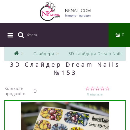
0
Фреза
|
Слайдери
3D слайдери Dream Nails
3D Слайдер Dream Nails
№153
Кількість
0
продажів:
0 відгуків