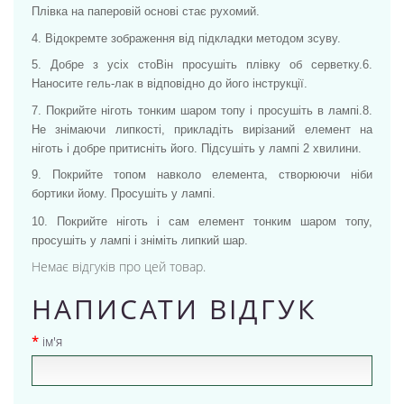
Плівка на паперовій основі стає рухомий.
4. Відокремте зображення від підкладки методом зсуву.
5. Добре з усіх стоВін просушіть плівку об серветку.
6.
Наносите гель-лак в відповідно до його інструкції.
7. Покрийте ніготь тонким шаром топу і просушіть в лампі.
8.
Не знімаючи липкості, прикладіть вирізаний елемент на
ніготь і добре притисніть його. Підсушіть у лампі 2 хвилини.
9. Покрийте топом навколо елемента, створюючи ніби
бортики йому. Просушіть у лампі.
10. Покрийте ніготь і сам елемент тонким шаром топу,
просушіть у лампі і зніміть липкий шар.
Немає відгуків про цей товар.
НАПИСАТИ ВІДГУК
ім'я