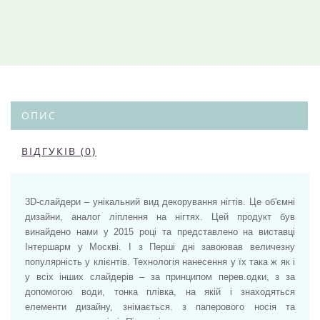
ОПИС
ВІДГУКІВ (0)
3D-слайдери – унікальний вид декорування нігтів. Це об'ємні
дизайни, аналог ліплення на нігтях. Цей продукт був
винайдено нами у 2015 році та представлено на виставці
Інтершарм у Москві. І з Перші дні завоював величезну
популярність у клієнтів. Технологія нанесення у їх така ж як і
у всіх інших слайдерів – за принципом перев.одки, з за
допомогою води, тонка плівка, на якій і знаходяться
елементи дизайну, знімається. з паперового носія та