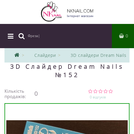
0
Фреза
|
Слайдери
3D слайдери Dream Nails
3D Слайдер Dream Nails
№152
Кількість
0
продажів:
0 відгуків