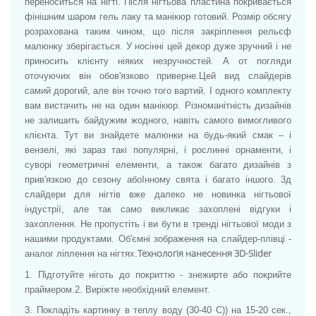
переноситься на нігті. Після нігтьова пластина покривається
фінішним шаром гель лаку та манікюр готовий. Розмір обсягу
розрахована таким чином, що після закріплення рельєф
малюнку зберігається. У носінні цей декор дуже зручний і не
приносить клієнту ніяких незручностей. А от погляди
оточуючих він обов'язково приверне.
Цей вид слайдерів
самий дорогий, але він точно того вартий. І одного комплекту
вам вистачить не на один манікюр. Різноманітність дизайнів
не залишить байдужим жодного, навіть самого вимогливого
клієнта. Тут ви знайдете малюнки на будь-який смак – і
вензелі, які зараз такі популярні, і рослинні орнаменти, і
суворі геометричні елементи, а також багато дизайнів з
прив'язкою до сезону абоІнному свята і багато іншого. 3д
слайдери для нігтів вже далеко не новинка нігтьової
індустрії, але так само викликає захоплені відгуки і
захоплення. Не пропустіть і ви бути в тренді нігтьової моди з
нашими продуктами. Об'ємні зображення на слайдер-плівці -
Технологія нанесення 3D-Slider
аналог ліплення на нігтях.
1. Підготуйте ніготь до покриттю - знежирте або покрийте
праймером.
2. Виріжте необхідний елемент.
3. Покладіть картинку в теплу воду (30-40 С)) на 15-20 сек.,