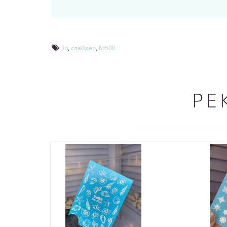
3d
,
слайдер
,
№500
РЕ