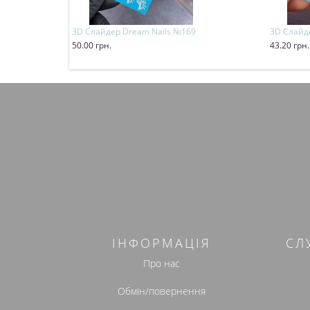
3D Слайдер Dream Nails №169
3D Слайде
50.00 грн.
43.20 грн.
Купити
Купит
ІНФОРМАЦІЯ
СЛ
Про нас
Обмін/повернення