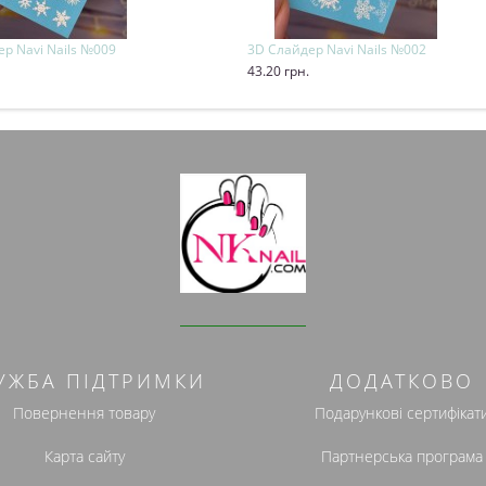
р Navi Nails №009
3D Слайдер Navi Nails №002
43.20 грн.
и
Купити
УЖБА ПІДТРИМКИ
ДОДАТКОВО
Повернення товару
Подарункові сертифікат
Карта сайту
Партнерська програма