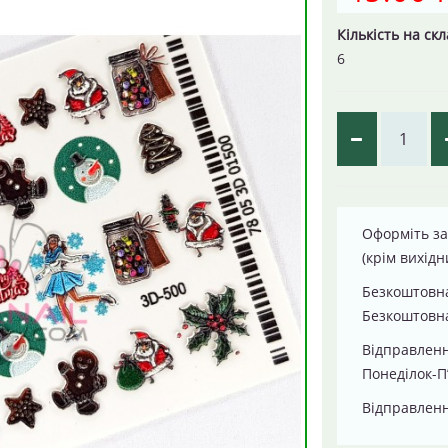
Кількість на скл
6
Оформіть за
(крім вихідн
Безкоштовна
Безкоштовна
Відправлен
Понеділок-П
Відправленн