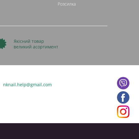
Розсилка
Якісний товар
великий асортимент
nknail.help@gmail.com