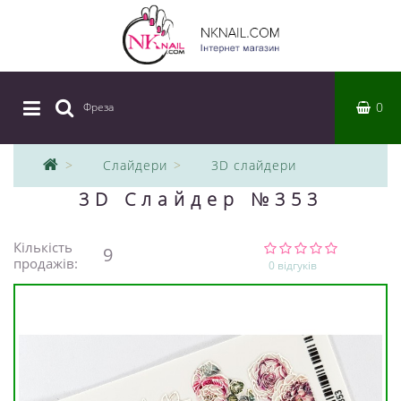
0
Фреза
|
Слайдери
3D слайдери
3D Слайдер №353
Кількість
9
продажів:
0 відгуків