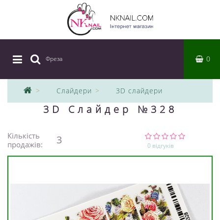
0
Фреза
|
Слайдери
3D слайдери
3D Слайдер №328
Кількість
3
продажів:
0 відгуків