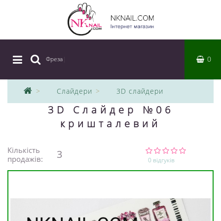
0
Фреза
|
Слайдери
3D слайдери
3D Слайдер №06
кришталевий
Кількість
3
продажів:
0 відгуків