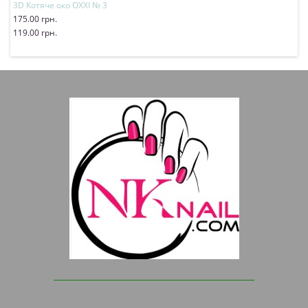
3D Котяче око OXXI № 3
175.00 грн.
119.00 грн.
Купити