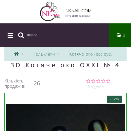
0
Фреза
|
Гель-лаки
Котяче око (cat eye)
3D Котяче око OXXI № 4
Кількість
26
продажів:
0 відгуків
-32%