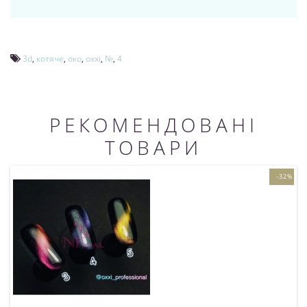
3d
,
котяче
,
око
,
oxxi
,
№
,
4
РЕКОМЕНДОВАНІ
ТОВАРИ
-32%